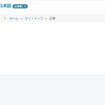
日本語
記事数: 0
トップ
記事数: 1
ホーム
サイトマップ
記事
研究室紹介
記事数: 6
メンバー
記事数: 6
ブログ
記事数: 12
スケジュール
記事数: 3
Q&A
記事数: 2
連絡先
記事数: 1
研究内容
記事数: 2
研究室を応援
過去の研究テーマと内容
記事数: 1
記事数: 5