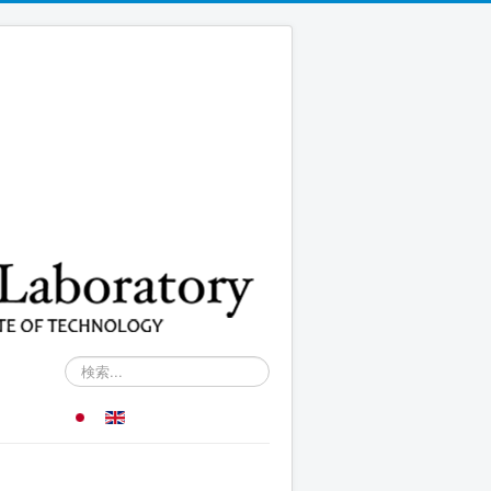
検
索...