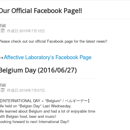
Our Official Facebook Page!!
詳細
作成日:2015年7月12日
lease check out our official Facebook page for the latest news!!
→
Affective Laboratory's Facebook Page
Belgium Day (2016/06/27)
詳細
作成日:2016年7月07日
【INTERNATIONAL DAY × "Belgium" / ベルギーデー】
We held on "Belgian Day" Last Wednesday.
e learned about Belgium and had a lot of enjoyable time
ith Belgian food, beer and music!
ooking forward to next International Day!!