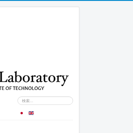
検
索...