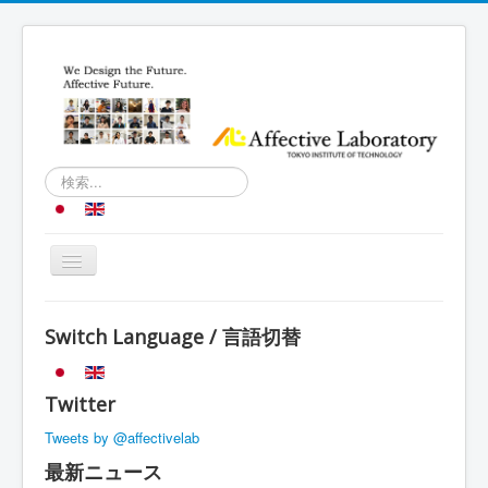
検
索...
Toggle
Navigation
トップ
Switch Language / 言語切替
研究内容
研究室紹介
Twitter
スケジュール
Tweets by @affectivelab
メンバー
最新ニュース