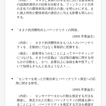
の認識的適切さの比較を比較する。フィンランドと日本
の文化での愛情表現の適切さの違いを明らかにする。ま
た個人特性が愛情表現の適切さに与える影響も明らかに
する。
「オタク的消費性向とパーソナリティの関係」
（2002.卒業論文）
（内容）： オタク的消費性向をもつ人々のパーソナリ
ティを、主観的にではなく客観的に把握する。
（補足）：顧客増をつかむことによってマーケティング
につなげる。オタクの定義は「ほぼ毎日趣味に関する何
らかの活動をし、かつ、必要以上に金銭を集中投下して
いて知識もきちんとあるような人々」。
「センサーを使った行動分析とパーソナリティ推定への応
用に関する研究」
（2003.卒業論文）
（内容）： センサーデータから行動を推定する方法を
構築し、推定された行動とパーソナリティの関連を調べ
ることにより、パーソナリティを推定する方法を構築す