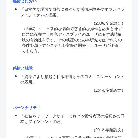
感情とにおい
「日常的な場面で自然に穏やかな感情経験を促すフレグラ
ンスシステムの提案」
（2006.卒業論文）
（内容）： 日常的な場面で恣意的な操作を必要とせず
自然に存在する嗅覚ディスプレイのユーザに促す感情経
験の有効性を示す。その検証のため本研究ではそれらの
条件を満たすシステムを実際に開発し、ユーザに評価し
てもらう。
感情と触覚
「質感により想起される感情とそのコミュニケーションへ
の応用」
（2014.卒業論文）
パーソナリティ
「社会ネットワークサイトにおける愛情表現の適切さの日
本とフィンランド比較」
（2012.卒業論文）
（内容）： ＳＮＳと実際の日常生活における愛情表現