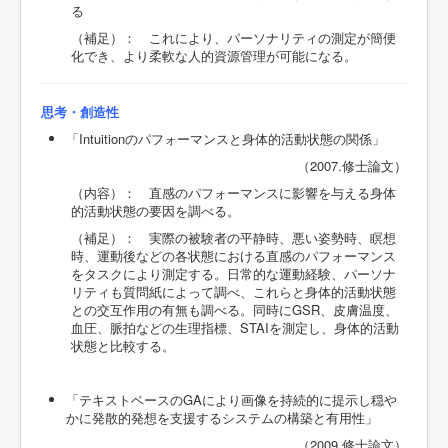
る
（補足）： これにより、パーソナリティの測定が簡便
化でき、より柔軟な人的資源管理が可能になる。
思考・創造性
「Intuitionのパフォーマンスと身体的活動状態の関係」
（2007.修士論文）
（内容）： 直感のパフォーマンスに影響を与える身体
的活動状態の要因を調べる。
（補足）： 実際の被験者の平静時、悪い姿勢時、瞑想
時、運動後などの各状態における直感のパフォーマンス
をタスクにより測定する。日常的な運動経験、パーソナ
リティも質問紙によって調べ、これらと身体的活動状態
との交互作用の有無も調べる。同時にGSR、皮膚温度、
血圧、脈拍などの生理指標、STAIを測定し、身体的活動
状態と比較する。
「テキストベースのGAにより画像を持続的に提示し穏や
かに発散的発想を支援するシステムの構築と有用性」
（2009.修士論文）