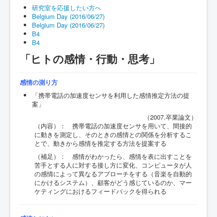
Blog
研究室を応援したい方へ
Belgium Day (2016/06/27)
FAQ
Belgium Day (2016/06/27)
B4
連絡先
B4
研究室を応援
「ヒトの感情・行動・思考」
感情の測り方
「携帯電話の加速度センサを利用した感情推定方法の提
案」
（2007.卒業論文）
（内容）： 携帯電話の加速度センサを用いて、間接的
に動きを測定し、そのときの感情との関係を分析するこ
とで、動きから感情を推定する方法を提案する
（補足）： 感情がわかったら、感情を表に出すことを
苦手とする人に対する接し方に変化、コンピュータが人
の感情によって異なるアプローチをする（音楽を自動的
にかけるシステム）、顧客がどう感じているのか、マー
ケティングにおけるフィードバックを得られる