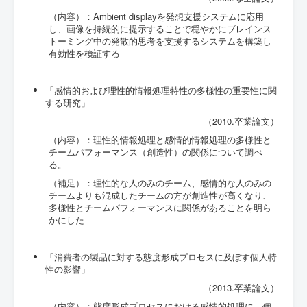
（内容）：Ambient displayを発想支援システムに応用
し、画像を持続的に提示することで穏やかにブレインス
トーミング中の発散的思考を支援するシステムを構築し
有効性を検証する
「感情的および理性的情報処理特性の多様性の重要性に関
する研究」
（2010.卒業論文）
（内容）：理性的情報処理と感情的情報処理の多様性と
チームパフォーマンス（創造性）の関係について調べ
る。
（補足）：理性的な人のみのチーム、感情的な人のみの
チームよりも混成したチームの方が創造性が高くなり、
多様性とチームパフォーマンスに関係があることを明ら
かにした
「消費者の製品に対する態度形成プロセスに及ぼす個人特
性の影響」
（2013.卒業論文）
（内容）：態度形成プロセスにおける感情的処理に、個